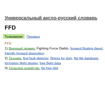
Универсальный англо-русский словарь
FFD
Толкование
Перевод
FFD
1)
Военный термин:
Fighting Force Diablo,
forward floating depot
,
friendly forward disposition
2)
Техника:
first fault detector
,
fitness for duty
,
flat file database
,
formation flight display
,
free flight data
3)
Сельское хозяйство:
fat free diet