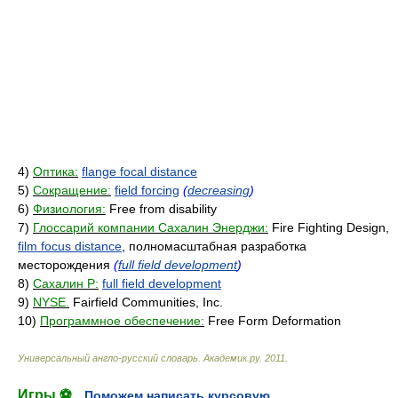
4)
Оптика:
flange focal distance
5)
Сокращение:
field forcing
(
decreasing
)
6)
Физиология:
Free from disability
7)
Глоссарий компании Сахалин Энерджи:
Fire Fighting Design,
film focus distance
, полномасштабная разработка
месторождения
(
full field development
)
8)
Сахалин Р:
full field development
9)
NYSE.
Fairfield Communities, Inc.
10)
Программное обеспечение:
Free Form Deformation
Универсальный англо-русский словарь
.
Академик.ру
.
2011
.
Игры ⚽
Поможем написать курсовую