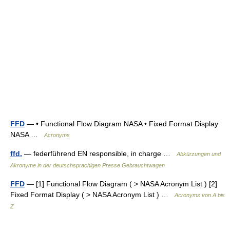
FFD
— • Functional Flow Diagram NASA • Fixed Format Display
NASA …
Acronyms
ffd.
— federführend EN responsible, in charge …
Abkürzungen und
Akronyme in der deutschsprachigen Presse Gebrauchtwagen
FFD
— [1] Functional Flow Diagram ( > NASA Acronym List ) [2]
Fixed Format Display ( > NASA Acronym List ) …
Acronyms von A bis
Z