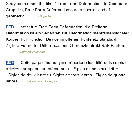
X ray source and the film. * Free Form Deformation: In Computer
Graphics, Free Form Deformations are a special kind of
geometric… …
Wikipedia
FFD
— steht für: Free Form Deformation, die Freiform
Deformation ist ein Verfahren zur Deformation mehrdimensionaler
Körper. Full Function Device im offenen Funknetz Standard
ZigBee Future for Difference, ein Differenzkontrakt RAF Fairford,
… …
Deutsch Wikipedia
FFD
— Cette page d’homonymie répertorie les différents sujets et
articles partageant un même nom. Sigles d’une seule lettre
Sigles de deux lettres > Sigles de trois lettres Sigles de quatre
lettres …
Wikipédia en Français